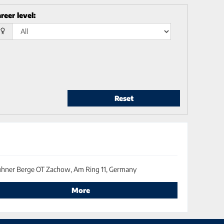
reer level
:
Reset
hner Berge OT Zachow, Am Ring 11, Germany
More