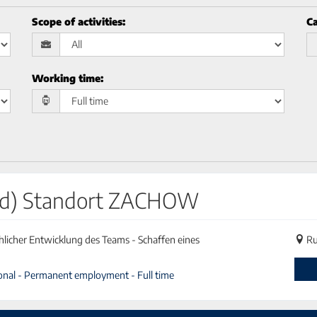
Scope of activities
:
Ca
Working time
:
w/d) Standort ZACHOW
hlicher Entwicklung des Teams - Schaffen eines
Ru
ional - Permanent employment - Full time